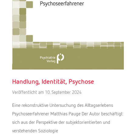
Handlung, Identität, Psychose
Veröffentlicht am
10. September 2024
v
o
Eine rekonstruktive Untersuchung des Alltagserlebens
n
Psychoseerfahrener Matthias Pauge Der Autor beschäftigt
Y
sich aus der Perspektive der subjektorientierten und
o
verstehenden Soziologie
r