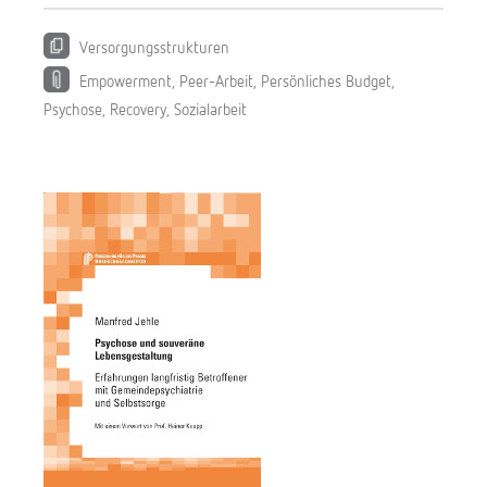
e
C
Versorgungsstrukturen
z
Empowerment
,
Peer-Arbeit
,
Persönliches Budget
,
a
Psychose
,
Recovery
,
Sozialarbeit
r
n
i
k