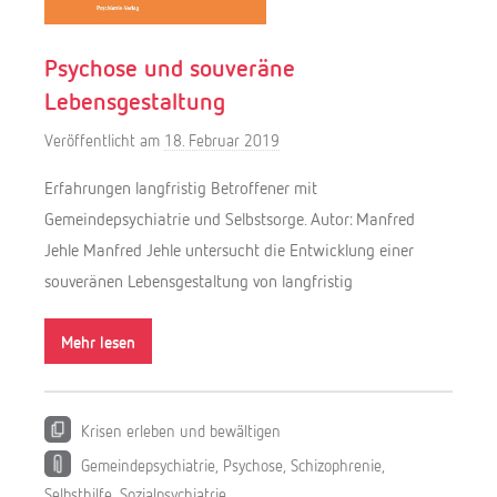
Psychose und souveräne
Lebensgestaltung
Veröffentlicht am
18. Februar 2019
v
o
Erfahrungen langfristig Betroffener mit
n
Gemeindepsychiatrie und Selbstsorge. Autor: Manfred
M
Jehle Manfred Jehle untersucht die Entwicklung einer
e
souveränen Lebensgestaltung von langfristig
l
a
Mehr lesen
n
i
e
C
Krisen erleben und bewältigen
z
Gemeindepsychiatrie
,
Psychose
,
Schizophrenie
,
a
Selbsthilfe
,
Sozialpsychiatrie