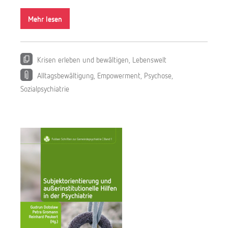
k
Mehr lesen
B
i
e
g
Krisen erleben und bewältigen
,
Lebenswelt
e
Alltagsbewältigung
,
Empowerment
,
Psychose
,
r
Sozialpsychiatrie