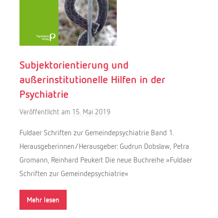
Subjektorientierung und
außerinstitutionelle Hilfen in der
Psychiatrie
Veröffentlicht am
15. Mai 2019
v
o
Fuldaer Schriften zur Gemeindepsychiatrie Band 1.
n
Herausgeberinnen/Herausgeber: Gudrun Dobslaw, Petra
M
Gromann, Reinhard Peukert Die neue Buchreihe »Fuldaer
e
Schriften zur Gemeindepsychiatrie«
l
a
Mehr lesen
n
i