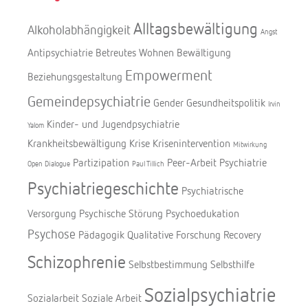
Alltagsbewältigung
Alkoholabhängigkeit
Angst
Antipsychiatrie
Betreutes Wohnen
Bewältigung
Empowerment
Beziehungsgestaltung
Gemeindepsychiatrie
Gender
Gesundheitspolitik
Irvin
Kinder- und Jugendpsychiatrie
Yalom
Krankheitsbewältigung
Krise
Krisenintervention
Mitwirkung
Partizipation
Peer-Arbeit
Psychiatrie
Open Dialogue
Paul Tillich
Psychiatriegeschichte
Psychiatrische
Versorgung
Psychische Störung
Psychoedukation
Psychose
Pädagogik
Qualitative Forschung
Recovery
Schizophrenie
Selbstbestimmung
Selbsthilfe
Sozialpsychiatrie
Sozialarbeit
Soziale Arbeit