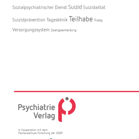
Suizid
Sozialpsychiatrischer Dienst
Suizidalität
Teilhabe
Suizidprävention
Tagesklinik
Trialog
Versorgungssystem
Zwangsvermeidung
In Kooperation mit dem
Fachausschuss Forschung der DGSP