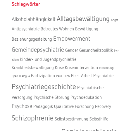
Schlagwörter
Alltagsbewältigung
Alkoholabhängigkeit
Angst
Antipsychiatrie
Betreutes Wohnen
Bewältigung
Empowerment
Beziehungsgestaltung
Gemeindepsychiatrie
Gender
Gesundheitspolitik
Irvin
Kinder- und Jugendpsychiatrie
Yalom
Krankheitsbewältigung
Krise
Krisenintervention
Mitwirkung
Partizipation
Peer-Arbeit
Psychiatrie
Open Dialogue
Paul Tillich
Psychiatriegeschichte
Psychiatrische
Versorgung
Psychische Störung
Psychoedukation
Psychose
Pädagogik
Qualitative Forschung
Recovery
Schizophrenie
Selbstbestimmung
Selbsthilfe