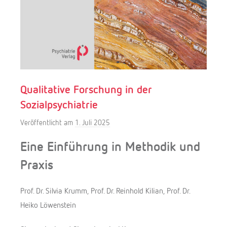
Qualitative Forschung in der
Sozialpsychiatrie
Veröffentlicht am
1. Juli 2025
v
o
Eine Einführung in Methodik und
n
Praxis
f
.
f
Prof. Dr. Silvia Krumm, Prof. Dr. Reinhold Kilian, Prof. Dr.
r
Heiko Löwenstein
e