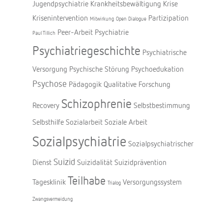
Jugendpsychiatrie
Krankheitsbewältigung
Krise
Krisenintervention
Partizipation
Mitwirkung
Open Dialogue
Peer-Arbeit
Psychiatrie
Paul Tillich
Psychiatriegeschichte
Psychiatrische
Versorgung
Psychische Störung
Psychoedukation
Psychose
Pädagogik
Qualitative Forschung
Schizophrenie
Recovery
Selbstbestimmung
Selbsthilfe
Sozialarbeit
Soziale Arbeit
Sozialpsychiatrie
Sozialpsychiatrischer
Suizid
Dienst
Suizidalität
Suizidprävention
Teilhabe
Tagesklinik
Versorgungssystem
Trialog
Zwangsvermeidung