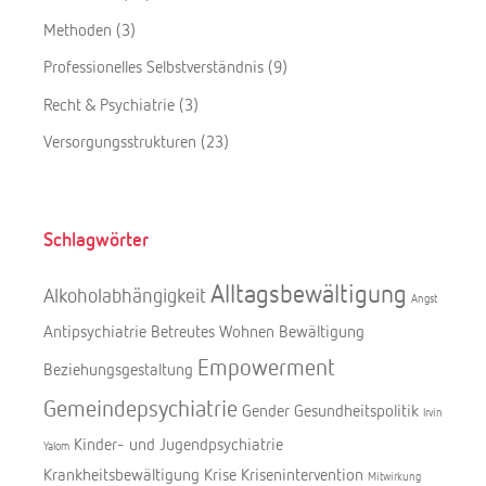
Methoden
(3)
Professionelles Selbstverständnis
(9)
Recht & Psychiatrie
(3)
Versorgungsstrukturen
(23)
Schlagwörter
Alltagsbewältigung
Alkoholabhängigkeit
Angst
Antipsychiatrie
Betreutes Wohnen
Bewältigung
Empowerment
Beziehungsgestaltung
Gemeindepsychiatrie
Gender
Gesundheitspolitik
Irvin
Kinder- und Jugendpsychiatrie
Yalom
Krankheitsbewältigung
Krise
Krisenintervention
Mitwirkung