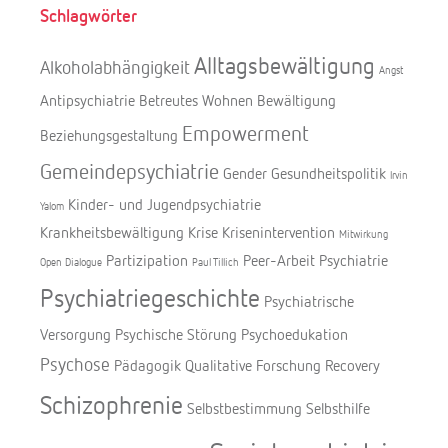
Schlagwörter
Alltagsbewältigung
Alkoholabhängigkeit
Angst
Antipsychiatrie
Betreutes Wohnen
Bewältigung
Empowerment
Beziehungsgestaltung
Gemeindepsychiatrie
Gender
Gesundheitspolitik
Irvin
Kinder- und Jugendpsychiatrie
Yalom
Krankheitsbewältigung
Krise
Krisenintervention
Mitwirkung
Partizipation
Peer-Arbeit
Psychiatrie
Open Dialogue
Paul Tillich
Psychiatriegeschichte
Psychiatrische
Versorgung
Psychische Störung
Psychoedukation
Psychose
Pädagogik
Qualitative Forschung
Recovery
Schizophrenie
Selbstbestimmung
Selbsthilfe