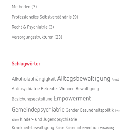
Methoden
(3)
Professionelles Selbstverständnis
(9)
Recht & Psychiatrie
(3)
Versorgungsstrukturen
(23)
Schlagwörter
Alltagsbewältigung
Alkoholabhängigkeit
Angst
Antipsychiatrie
Betreutes Wohnen
Bewältigung
Empowerment
Beziehungsgestaltung
Gemeindepsychiatrie
Gender
Gesundheitspolitik
Irvin
Kinder- und Jugendpsychiatrie
Yalom
Krankheitsbewältigung
Krise
Krisenintervention
Mitwirkung