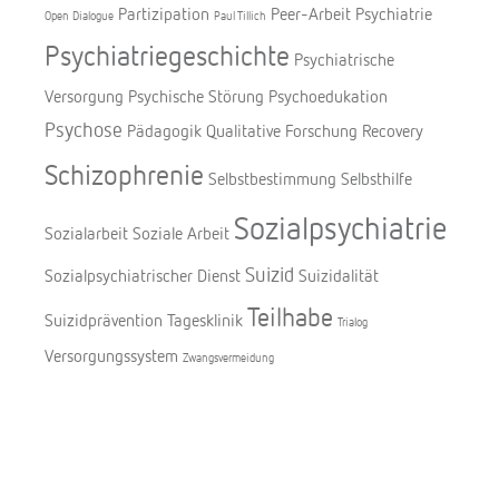
Partizipation
Peer-Arbeit
Psychiatrie
Open Dialogue
Paul Tillich
Psychiatriegeschichte
Psychiatrische
Versorgung
Psychische Störung
Psychoedukation
Psychose
Pädagogik
Qualitative Forschung
Recovery
Schizophrenie
Selbstbestimmung
Selbsthilfe
Sozialpsychiatrie
Sozialarbeit
Soziale Arbeit
Suizid
Sozialpsychiatrischer Dienst
Suizidalität
Teilhabe
Suizidprävention
Tagesklinik
Trialog
Versorgungssystem
Zwangsvermeidung