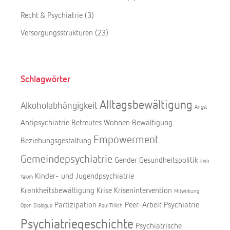
Recht & Psychiatrie
(3)
Versorgungsstrukturen
(23)
Schlagwörter
Alltagsbewältigung
Alkoholabhängigkeit
Angst
Antipsychiatrie
Betreutes Wohnen
Bewältigung
Empowerment
Beziehungsgestaltung
Gemeindepsychiatrie
Gender
Gesundheitspolitik
Irvin
Kinder- und Jugendpsychiatrie
Yalom
Krankheitsbewältigung
Krise
Krisenintervention
Mitwirkung
Partizipation
Peer-Arbeit
Psychiatrie
Open Dialogue
Paul Tillich
Psychiatriegeschichte
Psychiatrische