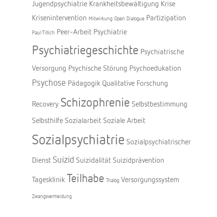
Jugendpsychiatrie
Krankheitsbewältigung
Krise
Krisenintervention
Partizipation
Mitwirkung
Open Dialogue
Peer-Arbeit
Psychiatrie
Paul Tillich
Psychiatriegeschichte
Psychiatrische
Versorgung
Psychische Störung
Psychoedukation
Psychose
Pädagogik
Qualitative Forschung
Schizophrenie
Recovery
Selbstbestimmung
Selbsthilfe
Sozialarbeit
Soziale Arbeit
Sozialpsychiatrie
Sozialpsychiatrischer
Suizid
Dienst
Suizidalität
Suizidprävention
Teilhabe
Tagesklinik
Versorgungssystem
Trialog
Zwangsvermeidung