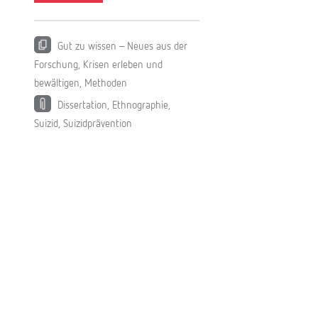
r
g
Gut zu wissen – Neues aus der
Forschung
,
Krisen erleben und
bewältigen
,
Methoden
Dissertation
,
Ethnographie
,
Suizid
,
Suizidprävention