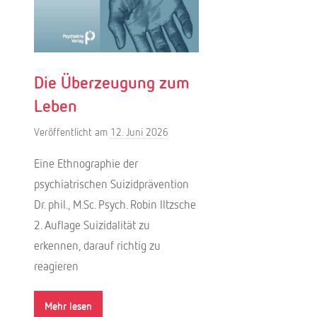
Die Überzeugung zum
Leben
Veröffentlicht am
12. Juni 2026
v
o
Eine Ethnographie der
n
psychiatrischen Suizidprävention
f
Dr. phil., M.Sc. Psych. Robin Iltzsche
.
2. Auflage Suizidalität zu
f
r
erkennen, darauf richtig zu
e
reagieren
i
b
Mehr lesen
e