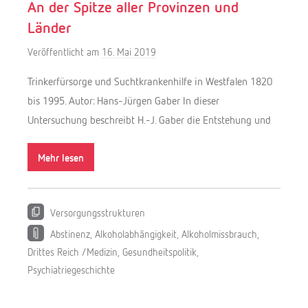
An der Spitze aller Provinzen und
Länder
Veröffentlicht am
16. Mai 2019
v
o
Trinkerfürsorge und Suchtkrankenhilfe in Westfalen 1820
n
bis 1995. Autor: Hans-Jürgen Gaber In dieser
M
Untersuchung beschreibt H.-J. Gaber die Entstehung und
e
l
Mehr lesen
a
n
i
Versorgungsstrukturen
e
C
Abstinenz
,
Alkoholabhängigkeit
,
Alkoholmissbrauch
,
z
Drittes Reich /Medizin
,
Gesundheitspolitik
,
a
Psychiatriegeschichte
r
n