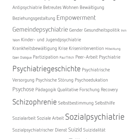
Antipsychiatrie
Betreutes Wohnen
Bewältigung
Empowerment
Beziehungsgestaltung
Gemeindepsychiatrie
Gender
Gesundheitspolitik
Irvin
Kinder- und Jugendpsychiatrie
Yalom
Krankheitsbewältigung
Krise
Krisenintervention
Mitwirkung
Partizipation
Peer-Arbeit
Psychiatrie
Open Dialogue
Paul Tillich
Psychiatriegeschichte
Psychiatrische
Versorgung
Psychische Störung
Psychoedukation
Psychose
Pädagogik
Qualitative Forschung
Recovery
Schizophrenie
Selbstbestimmung
Selbsthilfe
Sozialpsychiatrie
Sozialarbeit
Soziale Arbeit
Suizid
Sozialpsychiatrischer Dienst
Suizidalität