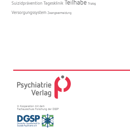
Teilhabe
Suizidprävention
Tagesklinik
Trialog
Versorgungssystem
Zwangsvermeidung
In Kooperation mit dem
Fachausschuss Forschung der DGSP