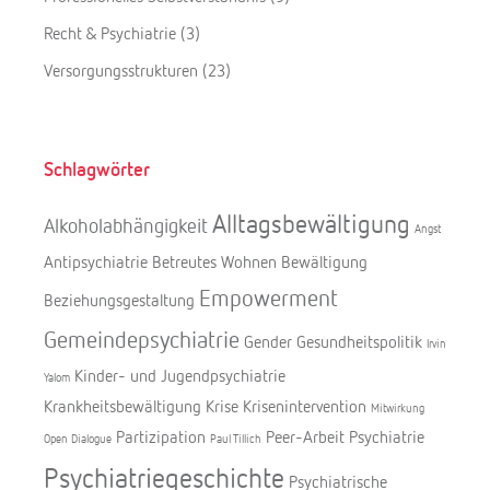
Recht & Psychiatrie
(3)
Versorgungsstrukturen
(23)
Schlagwörter
Alltagsbewältigung
Alkoholabhängigkeit
Angst
Antipsychiatrie
Betreutes Wohnen
Bewältigung
Empowerment
Beziehungsgestaltung
Gemeindepsychiatrie
Gender
Gesundheitspolitik
Irvin
Kinder- und Jugendpsychiatrie
Yalom
Krankheitsbewältigung
Krise
Krisenintervention
Mitwirkung
Partizipation
Peer-Arbeit
Psychiatrie
Open Dialogue
Paul Tillich
Psychiatriegeschichte
Psychiatrische