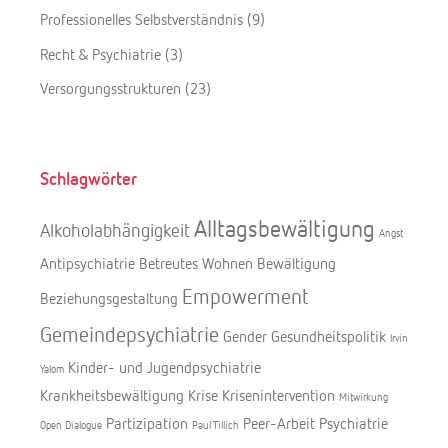
Professionelles Selbstverständnis
(9)
Recht & Psychiatrie
(3)
Versorgungsstrukturen
(23)
Schlagwörter
Alltagsbewältigung
Alkoholabhängigkeit
Angst
Antipsychiatrie
Betreutes Wohnen
Bewältigung
Empowerment
Beziehungsgestaltung
Gemeindepsychiatrie
Gender
Gesundheitspolitik
Irvin
Kinder- und Jugendpsychiatrie
Yalom
Krankheitsbewältigung
Krise
Krisenintervention
Mitwirkung
Partizipation
Peer-Arbeit
Psychiatrie
Open Dialogue
Paul Tillich