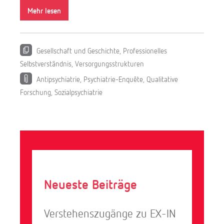
Mehr lesen
k
B
i
Gesellschaft und Geschichte
,
Professionelles
e
Selbstverständnis
,
Versorgungsstrukturen
g
e
Antipsychiatrie
,
Psychiatrie-Enquête
,
Qualitative
r
Forschung
,
Sozialpsychiatrie
Neueste Beiträge
Verstehenszugänge zu EX-IN