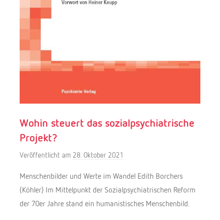
Wohin steuert das sozialpsychiatrische
Projekt?
Veröffentlicht am
28. Oktober 2021
v
o
Menschenbilder und Werte im Wandel Edith Borchers
n
(Köhler) Im Mittelpunkt der Sozialpsychiatrischen Reform
Y
der 70er Jahre stand ein humanistisches Menschenbild.
o
r