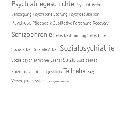
Psychiatriegeschichte
Psychiatrische
Versorgung
Psychische Störung
Psychoedukation
Psychose
Pädagogik
Qualitative Forschung
Recovery
Schizophrenie
Selbstbestimmung
Selbsthilfe
Sozialpsychiatrie
Sozialarbeit
Soziale Arbeit
Suizid
Sozialpsychiatrischer Dienst
Suizidalität
Teilhabe
Suizidprävention
Tagesklinik
Trialog
Versorgungssystem
Zwangsvermeidung